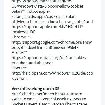
http://windows.microsoft.com/de-
DE/windows-vista/Block-or-allow-cookies
Safari™: http://apple-
safari.giga.de/tipps/cookies-in-safari-
aktivieren-blockieren-loeschen-so-geht-s/ und
https://support.apple.com/kb/PH21411?
locale=de_DE
Chrome™:
http://support.google.com/chrome/bin/answ
er.py?hl=de&hlrm=en&answer=95647
Firefox™
https://support.mozilla.org/de/kb/cookies-
erlauben-und-ablehnen
Opera™:
http://help.opera.com/Windows/10.20/de/coo
kies.html
Verschlüsselung durch SSL
Aus Sicherheitsgründen benutzt unsere
Website eine SSL-Verschlüsselung (Secure
Sockets Layer). Damit werden übertragene