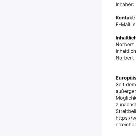
Inhaber:
Kontakt:
E-Mail: 
Inhaltli
Norbert 
Inhaltlic
Norbert 
Europäis
Seit dem
außergeri
Möglichk
zunächst
Streitbe
https://
erreichba