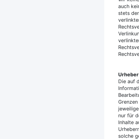
auch kei
stets de
verlinkt
Rechtsve
Verlinku
verlinkt
Rechtsve
Rechtsve
Urheber
Die auf 
Informat
Bearbeit
Grenzen 
jeweilig
nur für 
Inhalte 
Urheberr
solche g