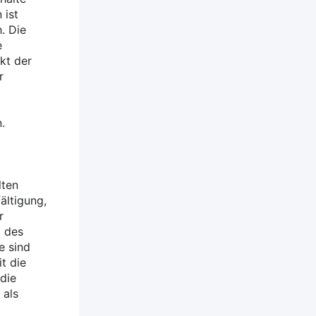
 ist
. Die
e
kt der
r
.
lten
ältigung,
r
g des
e sind
t die
 die
 als