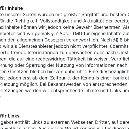
für Inhalte
lte unserer Seiten wurden mit größter Sorgfalt und bestem
 Für die Richtigkeit, Vollständigkeit und Aktualität der bereit
nd Inhalte können wir jedoch keine Gewähr übernehmen. Al
nbieter sind wir gemäß § 7 Abs.1 TMG für eigene Inhalte au
ach den allgemeinen Gesetzen verantwortlich. Nach §§ 8 bi
 wir als Diensteanbieter jedoch nicht verpflichtet, übermitt
erte fremde Informationen zu überwachen oder nach Ums
hen, die auf eine rechtswidrige Tätigkeit hinweisen. Verpfli
ernung oder Sperrung der Nutzung von Informationen nach
nen Gesetzen bleiben hiervon unberührt. Eine diesbezüglic
ist jedoch erst ab dem Zeitpunkt der Kenntnis einer konkre
rletzung möglich. Bei Bekanntwerden von entsprechenden
rletzungen werden wir entsprechende Inhalte und Links u
n.
für Links
gebot enthält Links zu externen Webseiten Dritter, auf dere
en Einfluss haben. Aus diesem Grund können wir für diese In