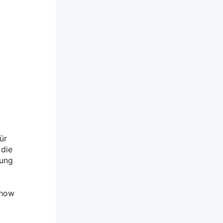
ür
 die
lung
show