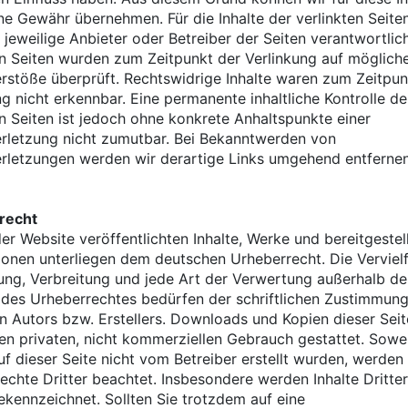
ne Gewähr übernehmen. Für die Inhalte der verlinkten Seiten
r jeweilige Anbieter oder Betreiber der Seiten verantwortlich
en Seiten wurden zum Zeitpunkt der Verlinkung auf möglich
rstöße überprüft. Rechtswidrige Inhalte waren zum Zeitpun
ng nicht erkennbar. Eine permanente inhaltliche Kontrolle de
en Seiten ist jedoch ohne konkrete Anhaltspunkte einer
rletzung nicht zumutbar. Bei Bekanntwerden von
rletzungen werden wir derartige Links umgehend entfernen
recht
der Website veröffentlichten Inhalte, Werke und bereitgestel
ionen unterliegen dem deutschen Urheberrecht. Die Vervielf
ung, Verbreitung und jede Art der Verwertung außerhalb de
des Urheberrechtes bedürfen der schriftlichen Zustimmun
en Autors bzw. Erstellers. Downloads und Kopien dieser Seit
den privaten, nicht kommerziellen Gebrauch gestattet. Sowei
auf dieser Seite nicht vom Betreiber erstellt wurden, werden
echte Dritter beachtet. Insbesondere werden Inhalte Dritter
ekennzeichnet. Sollten Sie trotzdem auf eine