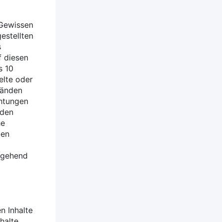
 Gewissen
gestellten
s
f diesen
s 10
elte oder
tänden
chtungen
 den
he
ten
mgehend
n Inhalte
halte