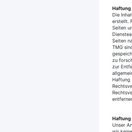
Haftung 
Die Inha
erstellt.
Seiten u
Dienstea
Seiten n
TMG sind
gespeich
zu forsc
zur Entf
allgemei
Haftung 
Rechtsve
Rechtsve
entferne
Haftung 
Unser An
wir kein