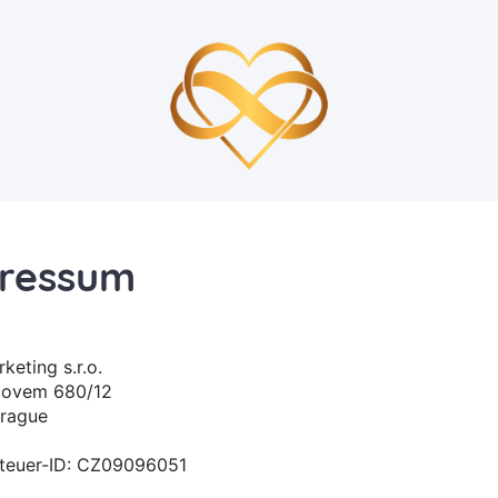
ressum
keting s.r.o.
kovem 680/12
Prague
teuer-ID: CZ09096051